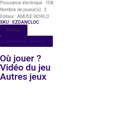
Puissance électrique : 10A
Nombre de joueur(s) : 2
Editeur : AMUSE WORLD
SKU : EZDANCLOC
Retour
Demander un devis
Où jouer ?
Vidéo du jeu
Autres jeux
Le premier simulateur de
Un je
skateboard de haute
volan
technologie à parcourir la
effect
rue avec une action de
travers
course complète du corps !
Des co
Réalisez des mouvements
avec d