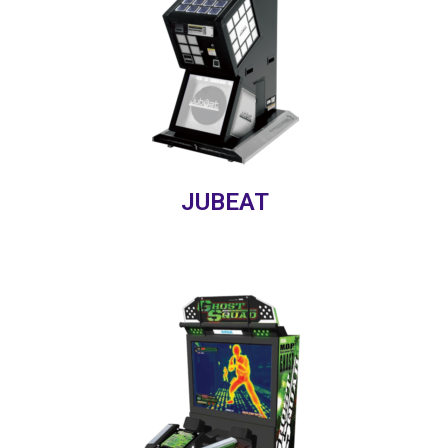
JUBEAT
Intégrez l’équipe fantôme, spécialisée
dans la traque de terroristes et autres
trafiquants. Plusieurs missions vous
serons proposées au sein de cette
équipe tactique.