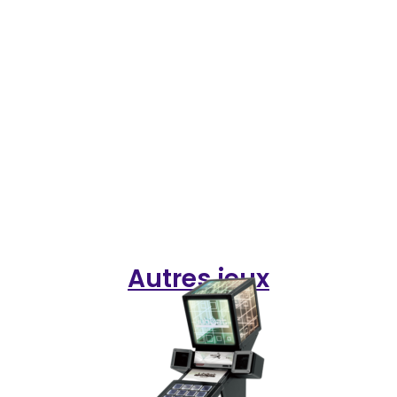
Autres jeux
Jeu musical très amusant. Vous devez
appuyer sur les touches qui s’illuminent
en fonction du rythme de la musique.